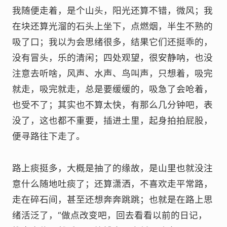
我随便走着，是个山头，阳光还算不错，微风；我
在块还算光溜的石头上坐下，点燃烟，半生不熟的
吸了口；我以为会思绪很多，结果它们还挺乖的，
没有冒头，乐的清闲；四处观望，很安静呐，也没
注意去听啥，风声、水声、鸟叫声，只想着，吸完
就走，吸完就走，总是要缓缓的，吸急了会呛着，
也受不了；其实也不算太快，有那么几分钟吧，表
没了，这也都不重要，插进土里，起身拍拍屁股，
便寻路往下走了。
路上痰挺多，大概是抽了的缘故，是山里也就没注
意什么随地吐痰了；还算潇洒，不喜欢走平常路，
走在碎石间，甚至还想奔奔跳跳；也就是在路上思
绪活泛了，“做点改变吧，回去看看以前的日记，